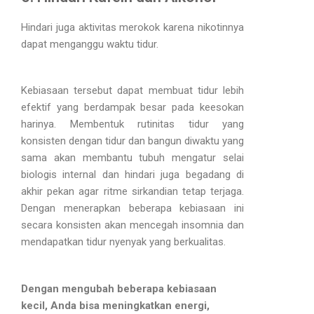
Hindari juga aktivitas merokok karena nikotinnya
dapat menganggu waktu tidur.
Kebiasaan tersebut dapat membuat tidur lebih
efektif yang berdampak besar pada keesokan
harinya. Membentuk rutinitas tidur yang
konsisten dengan tidur dan bangun diwaktu yang
sama akan membantu tubuh mengatur selai
biologis internal dan hindari juga begadang di
akhir pekan agar ritme sirkandian tetap terjaga.
Dengan menerapkan beberapa kebiasaan ini
secara konsisten akan mencegah insomnia dan
mendapatkan tidur nyenyak yang berkualitas.
Dengan mengubah beberapa kebiasaan
kecil, Anda bisa meningkatkan energi,