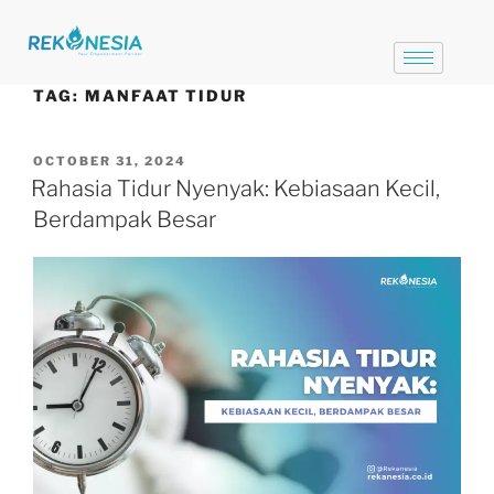
TAG:
MANFAAT TIDUR
OCTOBER 31, 2024
Rahasia Tidur Nyenyak: Kebiasaan Kecil,
Berdampak Besar