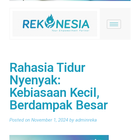
Rahasia Tidur
Nyenyak:
Kebiasaan Kecil,
Berdampak Besar
Posted on November 1, 2024 by adminreka