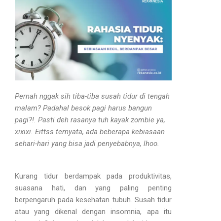
Pernah nggak sih tiba-tiba susah tidur di tengah
malam? Padahal besok pagi harus bangun
pagi?!. Pasti deh rasanya tuh kayak zombie ya,
xixixi. Eittss ternyata, ada beberapa kebiasaan
sehari-hari yang bisa jadi penyebabnya, lhoo.
Kurang tidur berdampak pada produktivitas,
suasana hati, dan yang paling penting
berpengaruh pada kesehatan tubuh. Susah tidur
atau yang dikenal dengan insomnia, apa itu