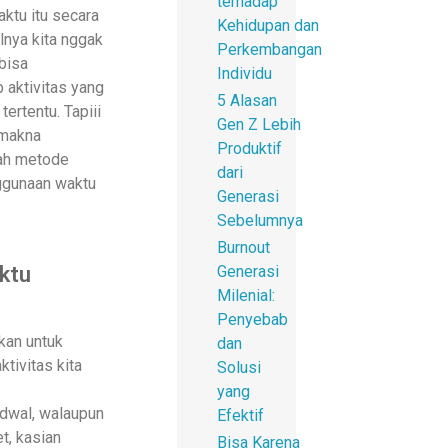
terhadap
ktu itu secara
Kehidupan dan
lnya kita nggak
Perkembangan
bisa
Individu
 aktivitas yang
5 Alasan
tertentu. Tapiii
Gen Z Lebih
 makna
Produktif
ah metode
dari
nggunaan waktu
Generasi
Sebelumnya
Burnout
Generasi
ktu
Milenial:
Penyebab
tkan untuk
dan
tivitas kita
Solusi
yang
jadwal, walaupun
Efektif
t, kasian
Bisa Karena