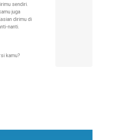
rimu sendiri.
 kamu juga
sian dirimu di
ti-nanti.
rsi kamu?