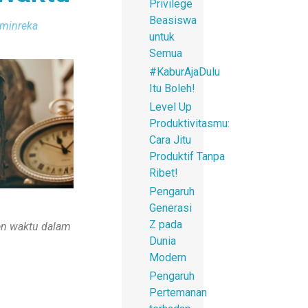
Privilege
Beasiswa
dminreka
untuk
Semua
#KaburAjaDulu
Itu Boleh!
Level Up
Produktivitasmu:
Cara Jitu
Produktif Tanpa
Ribet!
Pengaruh
Generasi
Z pada
en waktu dalam
Dunia
Modern
Pengaruh
Pertemanan