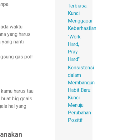
anpa
Terbiasa:
Kunci
Menggapai
ipada waktu
Keberhasilan
mana yang harus
"Work
 yang nanti
Hard,
Pray
ngsung gas pol!
Hard"
Konsistensi
dalam
Membangun
Habit Baru:
 kamu harus tau
Kunci
 buat big goals
Menuju
ala hal yang
Perubahan
Positif
canakan