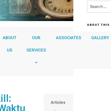
ABOUT THIS 
This may be a g
ABOUT
OUR
ASSOCIATES
GALLERY
your site or in
US
SERVICES
ll:
Articles
Waktu