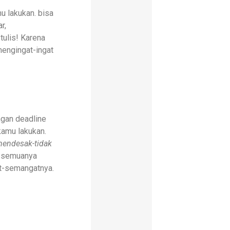
 lakukan. bisa
r,
 tulis! Karena
mengingat-ingat
ngan deadline
 kamu lakukan.
mendesak-tidak
 semuanya
at-semangatnya.