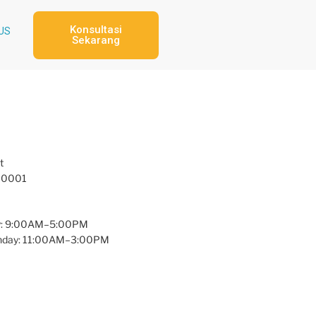
Konsultasi
US
Sekarang
t
 10001
y: 9:00AM–5:00PM
unday: 11:00AM–3:00PM