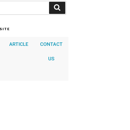
SITE
ood place to introduce yourself and
ARTICLE
CONTACT
clude some credits.
US